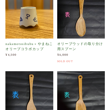
nakamotosibubu × やまねこ
オリーブウッドの取り分け
オリーブコラボカップ
用スプーン
¥4,500
¥6,000
SOLD OUT